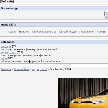
[
Мой сайт
]
Форма входа
В
Ст
Меню сайта
Главная
Новости
Описание фильмов
Онлайн-видео
Персоналии
Роботы
Categories
постеры
[63]
постеры, плакаты к фильму трансформеры 2
кадры, фото
[523]
фото и кадры из фильма трансформеры
обои
[573]
обои из фильма трансформеры 2 - transformers
Главная
»
Фотоальбом
»
кадры, фото
» Bumbleebee 2014