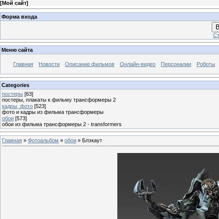
[
Мой сайт
]
Форма входа
В
Ст
Меню сайта
Главная
Новости
Описание фильмов
Онлайн-видео
Персоналии
Роботы
Categories
постеры
[63]
постеры, плакаты к фильму трансформеры 2
кадры, фото
[523]
фото и кадры из фильма трансформеры
обои
[573]
обои из фильма трансформеры 2 - transformers
Главная
»
Фотоальбом
»
обои
» Блэкаут