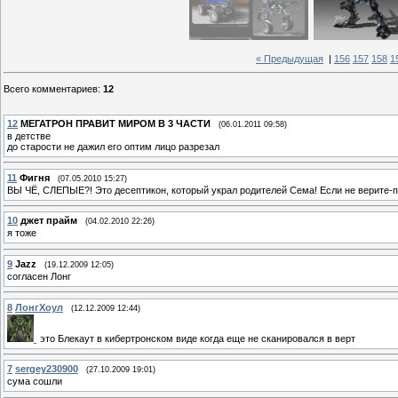
« Предыдущая
|
156
157
158
1
Всего комментариев
:
12
12
МЕГАТРОН ПРАВИТ МИРОМ В 3 ЧАСТИ
(06.01.2011 09:58)
в детстве
до старости не дажил его оптим лицо разрезал
11
Фигня
(07.05.2010 15:27)
ВЫ ЧЁ, СЛЕПЫЕ?! Это десептикон, который украл родителей Сема! Если не верите-по
10
джет прайм
(04.02.2010 22:26)
я тоже
9
Jazz
(19.12.2009 12:05)
согласен Лонг
8
ЛонгХоул
(12.12.2009 12:44)
это Блекаут в кибертронском виде когда еще не сканировался в верт
7
sergey230900
(27.10.2009 19:01)
сума сошли