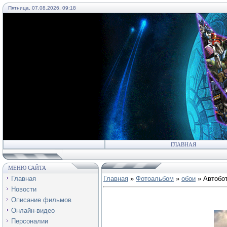
Пятница, 07.08.2026, 09:18
55
ГЛАВНАЯ
МЕНЮ САЙТА
Главная
Главная
»
Фотоальбом
»
обои
» Автобо
Новости
Описание фильмов
Онлайн-видео
Персоналии