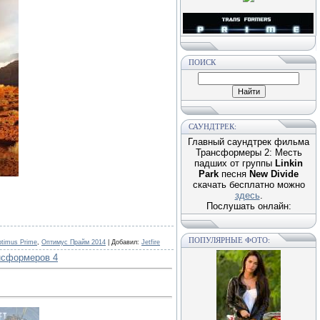
ПОИСК
САУНДТРЕК:
Главный саундтрек фильма
Трансформеры 2: Месть
падших от группы
Linkin
Park
песня
New Divide
скачать бесплатно можно
здесь
.
Послушать онлайн:
ПОПУЛЯРНЫЕ ФОТО:
timus Prime
,
Оптимус Прайм 2014
|
Добавил
:
Jetfire
нсформеров 4