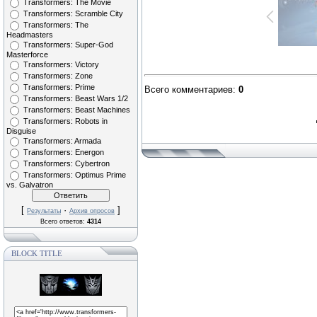
Transformers: The Movie
Transformers: Scramble City
Transformers: The
Headmasters
Transformers: Super-God
Masterforce
Transformers: Victory
Transformers: Zone
Transformers: Prime
Всего комментариев
:
0
Transformers: Beast Wars 1/2
Transformers: Beast Machines
Transformers: Robots in
Disguise
Transformers: Armada
Transformers: Energon
Transformers: Cybertron
Transformers: Optimus Prime
vs. Galvatron
[
·
]
Результаты
Архив опросов
Всего ответов:
4314
BLOCK TITLE