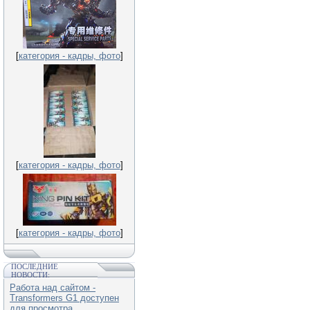
[
категория - кадры, фото
]
[
категория - кадры, фото
]
[
категория - кадры, фото
]
ПОСЛЕДНИЕ
НОВОСТИ:
Работа над сайтом -
Transformers G1 доступен
для просмотра.