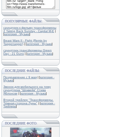
ПОПУЛЯРНЫЕ ФАЙЛЫ:
саундтрек к фильму трансформеры
2 Taking Back Sunday - Capital M-E
|
[
категория - Музыка
]
Beast Wars II - Fight (Remix by
Taggenagger)
| [
категория - Музыка
]
саундтрек трансформеры Green
Day - 21 Guns
| [
категория - Музыка
]
ПОСЛЕДНИЕ ФАЙЛЫ:
Поздравление с 9 мая
| [
категория -
Музыка
]
Звонок для мобильного на тему
саундтрека "Шоквейв" Стива
Яблонски
| [
категория - Музыка
]
Второй трейлер "Трансформеры.
Тёмная сторона Луны"
| [
категория -
Трейлеры
]
ПОСЛЕДНИЕ ФОТО: