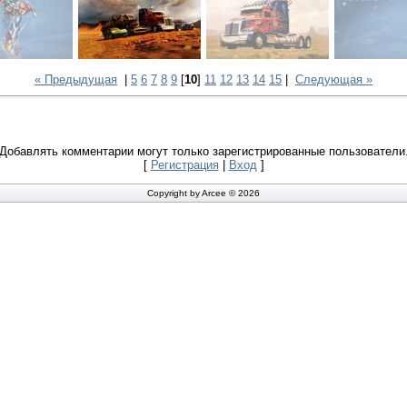
« Предыдущая
|
5
6
7
8
9
[
10
]
11
12
13
14
15
|
Следующая »
Добавлять комментарии могут только зарегистрированные пользователи
[
Регистрация
|
Вход
]
Copyright by Arcee © 2026