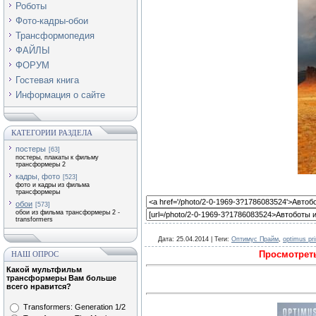
Роботы
Фото-кадры-обои
Трансформопедия
ФАЙЛЫ
ФОРУМ
Гостевая книга
Информация о сайте
КАТЕГОРИИ РАЗДЕЛА
постеры
[63]
постеры, плакаты к фильму
трансформеры 2
кадры, фото
[523]
фото и кадры из фильма
трансформеры
обои
[573]
обои из фильма трансформеры 2 -
transformers
Дата
: 25.04.2014 |
Теги
:
Оптимус Прайм
,
optimus pr
Просмотреть
НАШ ОПРОС
Какой мультфильм
трансформеры Вам больше
всего нравится?
Transformers: Generation 1/2