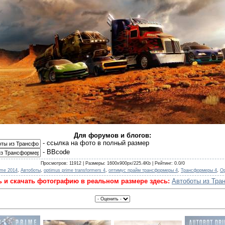
Для форумов и блогов:
- cсылка на фото в полный размер
- BBcode
Просмотров
: 11912 |
Размеры
: 1600x900px/225.4Kb |
Рейтинг
: 0.0/0
ime 2014
,
Автоботы
,
optimus prime transformers 4
,
оптимус прайм трансформеры 4
,
Трансформеры 4
,
Op
 и скачать фотографию в реальном размере здесь:
Автоботы из Тра