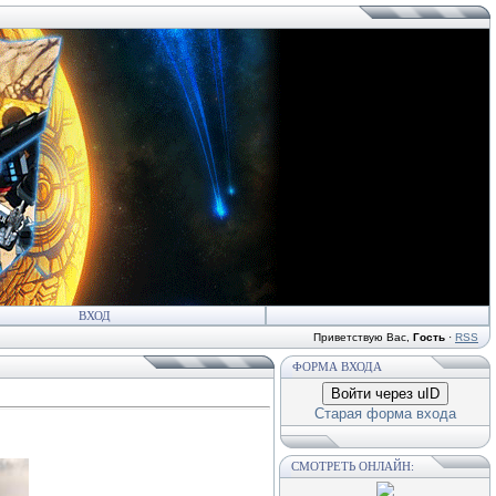
ВХОД
Приветствую Вас
,
Гость
·
RSS
ФОРМА ВХОДА
Войти через uID
Старая форма входа
СМОТРЕТЬ ОНЛАЙН: