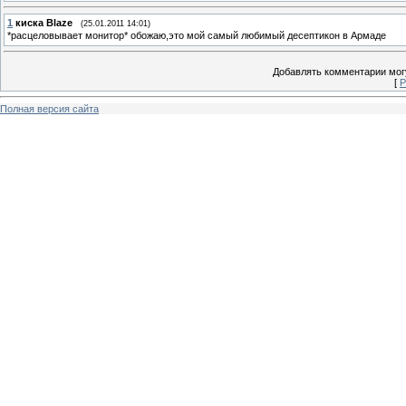
1
киска Blaze
(25.01.2011 14:01)
*расцеловывает монитор* обожаю,это мой самый любимый десептикон в Армаде
Добавлять комментарии могу
[
Р
Полная версия сайта