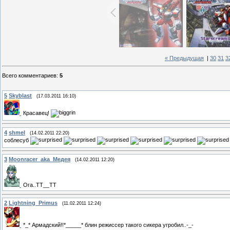
« Предыдущая
|
30
31
3
Всего комментариев
:
5
5
Skyblast
(17.03.2011 16:10)
Красавец!
4
shmel
(14.02.2011 22:20)
соблесуб
3
Moonracer_aka_Медея
(14.02.2011 12:20)
Ога..ТТ__ТТ
2
Lightning_Primus
(11.02.2011 12:24)
*_* Армадский!!*_____* блин режиссер такого сикера угробил..-_-