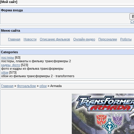
[
Мой сайт
]
Форма входа
В
Ст
Меню сайта
Главная
Новости
Описание фильмов
Онлайн-видео
Персоналии
Роботы
Categories
постеры
[63]
постеры, плакаты к фильму трансформеры 2
кадры, фото
[523]
фото и кадры из фильма трансформеры
обои
[573]
обои из фильма трансформеры 2 - transformers
Главная
»
Фотоальбом
»
обои
» Armada