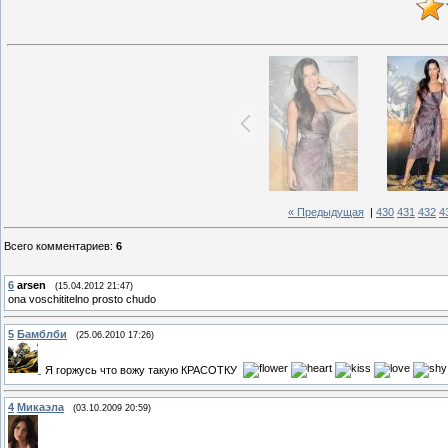
« Предыдущая
|
430
431
432
4
Всего комментариев
:
6
6
arsen
(15.04.2012 21:47)
ona voschititelno prosto chudo
5
Бамблби
(25.06.2010 17:26)
Я горжусь что вожу такую КРАСОТКУ
4
Микаэла
(03.10.2009 20:59)