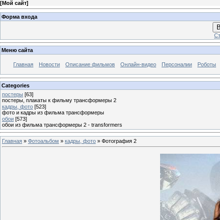
[
Мой сайт
]
Форма входа
В
Ст
Меню сайта
Главная
Новости
Описание фильмов
Онлайн-видео
Персоналии
Роботы
Categories
постеры
[63]
постеры, плакаты к фильму трансформеры 2
кадры, фото
[523]
фото и кадры из фильма трансформеры
обои
[573]
обои из фильма трансформеры 2 - transformers
Главная
»
Фотоальбом
»
кадры, фото
» Фотография 2