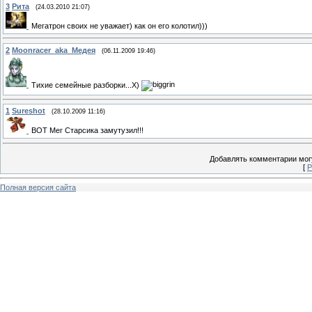
3
Рита
(24.03.2010 21:07)
Мегатрон своих не уважает) как он его колотил)))
2
Moonracer_aka_Медея
(06.11.2009 19:46)
Тихие семейные разборки...Х)
1
Sureshot
(28.10.2009 11:16)
ВОТ Мег Старсика замутузил!!!
Добавлять комментарии могу
[
Р
Полная версия сайта