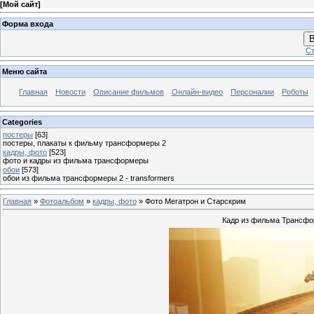
[
Мой сайт
]
Форма входа
В
Ст
Меню сайта
Главная
Новости
Описание фильмов
Онлайн-видео
Персоналии
Роботы
Categories
постеры
[63]
постеры, плакаты к фильму трансформеры 2
кадры, фото
[523]
фото и кадры из фильма трансформеры
обои
[573]
обои из фильма трансформеры 2 - transformers
Главная
»
Фотоальбом
»
кадры, фото
» Фото Мегатрон и Старскрим
Кадр из фильма Трансф