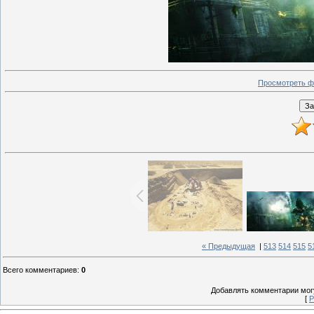
Просмотреть ф
« Предыдущая
|
513
514
515
5
Всего комментариев
:
0
Добавлять комментарии могу
[
Р