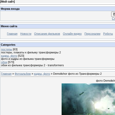
[
Мой сайт
]
Форма входа
В
Ст
Меню сайта
Главная
Новости
Описание фильмов
Онлайн-видео
Персоналии
Роботы
Categories
постеры
[63]
постеры, плакаты к фильму трансформеры 2
кадры, фото
[523]
фото и кадры из фильма трансформеры
обои
[573]
обои из фильма трансформеры 2 - transformers
Главная
»
Фотоальбом
»
кадры, фото
» Demolishor фото из Трансформеры 2
фото Demolis