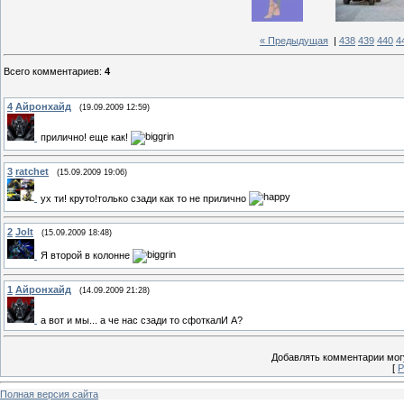
« Предыдущая
|
438
439
440
4
Всего комментариев
:
4
4
Айронхайд
(19.09.2009 12:59)
прилично! еще как!
3
ratchet
(15.09.2009 19:06)
ух ти! круто!только сзади как то не прилично
2
Jolt
(15.09.2009 18:48)
Я второй в колонне
1
Айронхайд
(14.09.2009 21:28)
а вот и мы... а че нас сзади то сфоткалИ А?
Добавлять комментарии могу
[
Р
Полная версия сайта