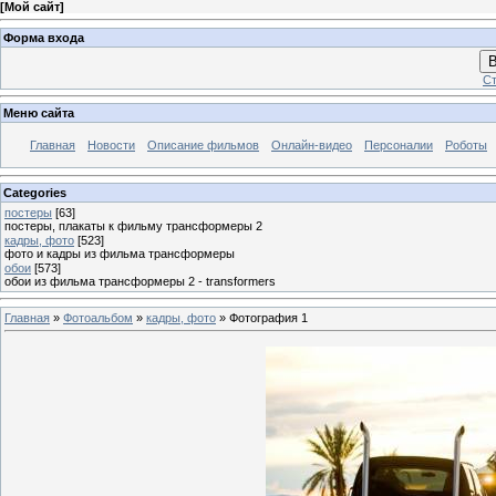
[
Мой сайт
]
Форма входа
В
Ст
Меню сайта
Главная
Новости
Описание фильмов
Онлайн-видео
Персоналии
Роботы
Categories
постеры
[63]
постеры, плакаты к фильму трансформеры 2
кадры, фото
[523]
фото и кадры из фильма трансформеры
обои
[573]
обои из фильма трансформеры 2 - transformers
Главная
»
Фотоальбом
»
кадры, фото
» Фотография 1