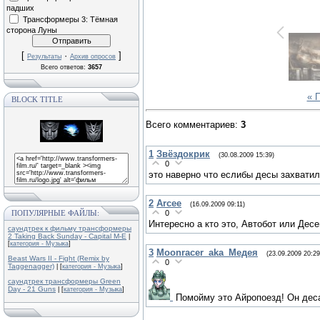
падших
Трансформеры 3: Тёмная
сторона Луны
[
·
]
Результаты
Архив опросов
Всего ответов:
3657
« 
BLOCK TITLE
Всего комментариев
:
3
1
Звёздокрик
(30.08.2009 15:39)
0
это наверно что еслибы десы захватил
2
Arcee
(16.09.2009 09:11)
0
ПОПУЛЯРНЫЕ ФАЙЛЫ:
Интересно а кто это, Автобот или Десеп
саундтрек к фильму трансформеры
2 Taking Back Sunday - Capital M-E
|
[
категория - Музыка
]
3
Moonracer_aka_Медея
(23.09.2009 20:29
Beast Wars II - Fight (Remix by
0
Taggenagger)
| [
категория - Музыка
]
саундтрек трансформеры Green
Day - 21 Guns
| [
категория - Музыка
]
Помойму это Айропоезд! Он дес