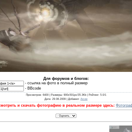
Для форумов и блогов:
- cсылка на фото в полный размер
- BBcode
Просмотров
: 6400 |
Размеры
: 900x501px/35.3Kb |
Рейтинг
: 5.0/1
Дата
: 29.08.2009 |
Добавил
:
Arcee
мотреть и скачать фотографию в реальном размере здесь:
Фотогра