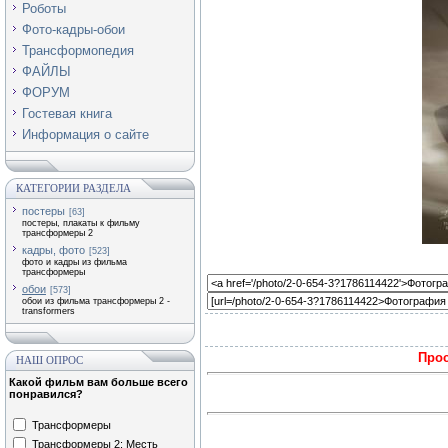
Роботы
Фото-кадры-обои
Трансформопедия
ФАЙЛЫ
ФОРУМ
Гостевая книга
Информация о сайте
КАТЕГОРИИ РАЗДЕЛА
постеры
[63]
постеры, плакаты к фильму
трансформеры 2
кадры, фото
[523]
фото и кадры из фильма
трансформеры
обои
[573]
обои из фильма трансформеры 2 -
transformers
Прос
НАШ ОПРОС
Какой фильм вам больше всего
понравился?
Трансформеры
Трансформеры 2: Месть