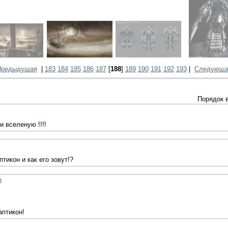
Предыдущая
|
183
184
185
186
187
[
188
]
189
190
191
192
193
|
Следующа
Порядок 
и вселеную !!!!
тикон и как его зовут!?
)
аптикон!