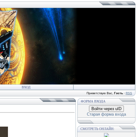
ВХОД
Приветствую Вас
,
Гость
·
RSS
ФОРМА ВХОДА
Войти через uID
Старая форма входа
СМОТРЕТЬ ОНЛАЙН: