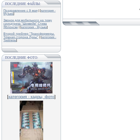
ПОСЛЕДНИЕ ФАЙЛЫ:
Поздравление с 9 мая
| [
категория -
Музыка
]
Звонок для мобильного на тему
саундтрека "Шоквейв" Стива
Яблонски
| [
категория - Музыка
]
Второй трейлер "Трансформеры.
Тёмная сторона Луны"
| [
категория -
Трейлеры
]
ПОСЛЕДНИЕ ФОТО:
[
категория - кадры, фото
]