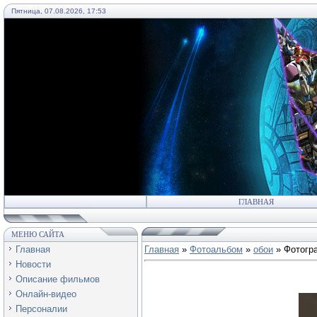
Пятница, 07.08.2026, 17:53
55
ГЛАВНАЯ
МЕНЮ САЙТА
Главная
Главная
»
Фотоальбом
»
обои
» Фотогр
Новости
Описание фильмов
Онлайн-видео
Персоналии