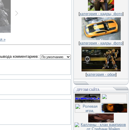
[
категория - кадры, фото
]
я »
[
категория - кадры, фото
]
вывода комментариев:
[
категория - обои
]
ДРУЗЬЯ САЙТА