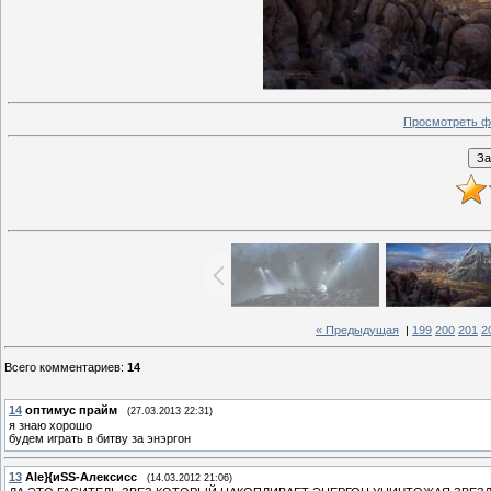
Просмотреть ф
« Предыдущая
|
199
200
201
2
Всего комментариев
:
14
14
оптимус прайм
(27.03.2013 22:31)
я знаю хорошо
будем играть в битву за энэргон
13
Аle}{иSS-Алексисс
(14.03.2012 21:06)