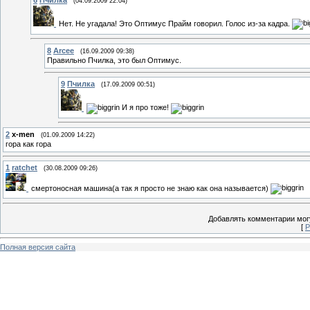
(04.09.2009 22:04)
Нет. Не угадала! Это Оптимус Прайм говорил. Голос из-за кадра.
8
Arcee
(16.09.2009 09:38)
Правильно Пчилка, это был Оптимус.
9
Пчилка
(17.09.2009 00:51)
И я про тоже!
2
x-men
(01.09.2009 14:22)
гора как гора
1
ratchet
(30.08.2009 09:26)
смертоносная машина(а так я просто не знаю как она называется)
Добавлять комментарии могу
[
Р
Полная версия сайта