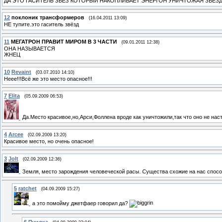
ДА ЭТО ГАСИТЕЛЬ ЗВЕЗ КОТОРЫЙ НАКОПЛИВАЕТ ЭНЕРГОН УНИЧТОЖАЯ ЗВЕЗДЫ
12
поклоник трансформеров
(16.04.2011 13:09)
НЕ тупите.это гаситель звёзд
11
МЕГАТРОН ПРАВИТ МИРОМ В 3 ЧАСТИ
(09.01.2011 12:38)
ОНА НАЗЫВАЕТСЯ
ЖНЕЦ
10
Revaint
(03.07.2010 14:10)
Неее!!!Всё же это место опасное!!!
7
Elita
(05.09.2009 06:53)
Да.Место красивое,но,Арси,Фоллена вроде как уничтожили,так что оно не наст
4
Arcee
(02.09.2009 13:20)
Красивое место, но очень опасное!
3
Jolt
(02.09.2009 12:36)
Земля, место зарождения человеческой расы. Существа схожие на нас способ
5
ratchet
(04.09.2009 15:27)
а это помойму джетфаер говорил да?
6
Пчилка