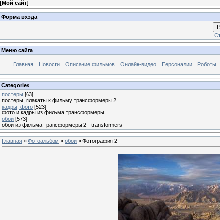
[
Мой сайт
]
Форма входа
В
Ст
Меню сайта
Главная
Новости
Описание фильмов
Онлайн-видео
Персоналии
Роботы
Categories
постеры
[63]
постеры, плакаты к фильму трансформеры 2
кадры, фото
[523]
фото и кадры из фильма трансформеры
обои
[573]
обои из фильма трансформеры 2 - transformers
Главная
»
Фотоальбом
»
обои
» Фотография 2