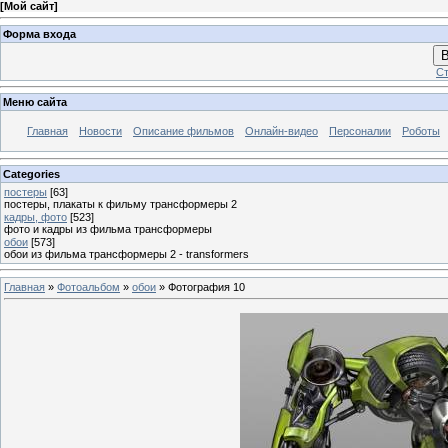
[
Мой сайт
]
Форма входа
В
Ст
Меню сайта
Главная
Новости
Описание фильмов
Онлайн-видео
Персоналии
Роботы
Categories
постеры
[63]
постеры, плакаты к фильму трансформеры 2
кадры, фото
[523]
фото и кадры из фильма трансформеры
обои
[573]
обои из фильма трансформеры 2 - transformers
Главная
»
Фотоальбом
»
обои
» Фотография 10