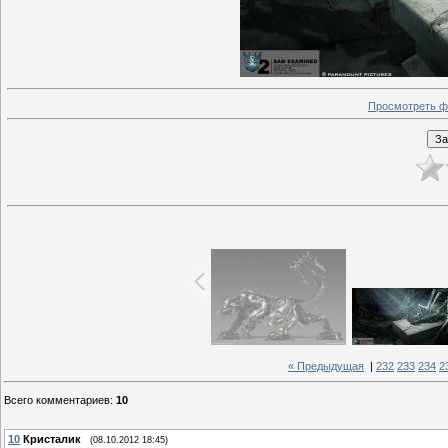
Просмотреть ф
« Предыдущая
|
232
233
234
2
Всего комментариев
:
10
10
Кристалик
(08.10.2012 18:45)