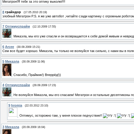
Мегатрон!Я тебе за это оптику выколю!!!!
8
грайндор
(17.05.2010 20:19)
злобный Мегатрон P.S. я же уже автобот ,читайте сзади картинку с огромным робото
7
Оптимуспрайм
(12.10.2009 17:55)
Микаэла, мы его уже спасли и он возвращается к себе домой живым и невре
6
Arcee
(30.09.2009 15:21)
Сем все будет хорошо. Микаэла, ты только не волнуйся так сильно, с нами вы в пол
5
Микаэла
(30.09.2009 11:06)
Спасибо, Праймик!) Вперрёд!))
4
Оптимуспрайм
(29.09.2009 17:23)
Не волнуйся Микаэла, мы его спасаем! Мегатрон и остальные десептиконы по
9
hromia
(22.03.2012 23:10)
Оптимус, осторожно там, у меня плохое педчуствие!!
:'(
:'(
3
Микаэла
(20.09.2009 16:04)