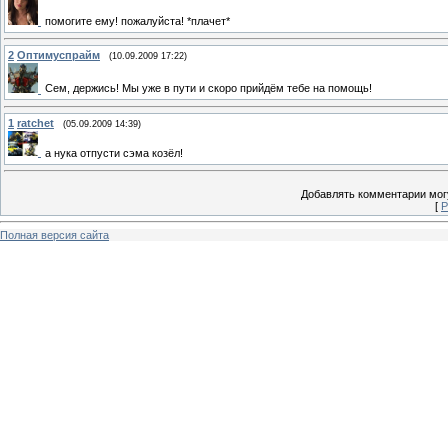
помогите ему! пожалуйста! *плачет*
2
Оптимуспрайм
(10.09.2009 17:22)
Сем, держись! Мы уже в пути и скоро прийдём тебе на помощь!
1
ratchet
(05.09.2009 14:39)
а нука отпусти сэма козёл!
Добавлять комментарии могу
[
Р
Полная версия сайта