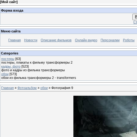
[
Мой сайт
]
Форма входа
В
Ст
Меню сайта
Главная
Новости
Описание фильмов
Онлайн-видео
Персоналии
Роботы
Categories
постеры
[63]
постеры, плакаты к фильму трансформеры 2
кадры, фото
[523]
фото и кадры из фильма трансформеры
обои
[573]
обои из фильма трансформеры 2 - transformers
Главная
»
Фотоальбом
»
обои
» Фотография 9