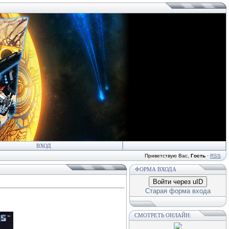
ВХОД
Приветствую Вас
,
Гость
·
RSS
ФОРМА ВХОДА
Войти через uID
Старая форма входа
СМОТРЕТЬ ОНЛАЙН: