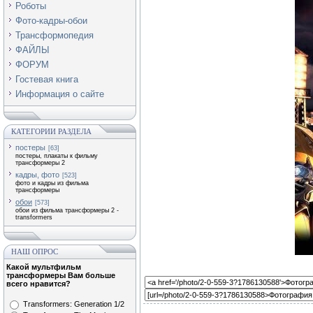
Роботы
Фото-кадры-обои
Трансформопедия
ФАЙЛЫ
ФОРУМ
Гостевая книга
Информация о сайте
КАТЕГОРИИ РАЗДЕЛА
постеры
[63]
постеры, плакаты к фильму
трансформеры 2
кадры, фото
[523]
фото и кадры из фильма
трансформеры
обои
[573]
обои из фильма трансформеры 2 -
transformers
НАШ ОПРОС
Какой мультфильм
трансформеры Вам больше
всего нравится?
Transformers: Generation 1/2