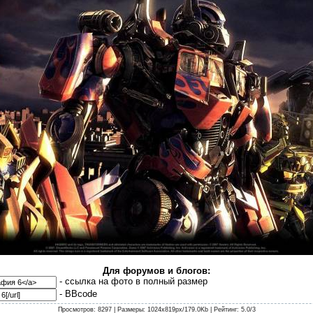
Для форумов и блогов:
- cсылка на фото в полный размер
- BBcode
Просмотров
: 8297 |
Размеры
: 1024x819px/179.0Kb |
Рейтинг
: 5.0/3