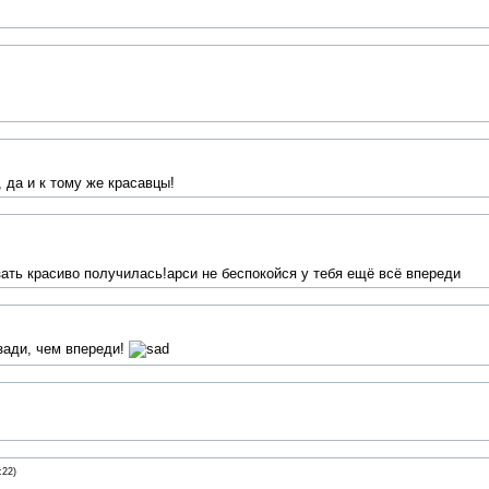
 да и к тому же красавцы!
азать красиво получилась!арси не беспокойся у тебя ещё всё впереди
зади, чем впереди!
:22)