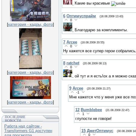
Какие вы красивые
6
Оптимуспрайм
(18.08.2009 13:43)
0
[
категория - кадры, фото
]
Благодарю за комплименты.
7
Arcee
(18.08.2009 20:55)
0
Ну кажется все супер герои собрались,
8
ratchet
(20.08.2009 08:13)
0
[
категория - кадры, фото
]
ой тут и я есть!ох а я можно ск
9
Arcee
(20.08.2009 21:27)
-1
Мне кажется что у меня уже все по
[
категория - кадры, фото
]
12
Bumblebee
(21.08.2009 22:47)
1
ПОСЛЕДНИЕ
глупости не говори!
НОВОСТИ:
Работа над сайтом -
15
ДжетОптимус
Transformers G1 доступен
(30.08.2009 14
0
для просмотра.