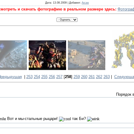
Дата
: 13.08.2009 |
Добавил
:
Arcee
мотреть и скачать фотографию в реальном размере здесь:
Фотогра
Предыдущая
|
253
254
255
256
257
[
258
]
259
260
261
262
263
|
Следующа
Порядок 
Вот и мы-стальные рыцари!
так Би?