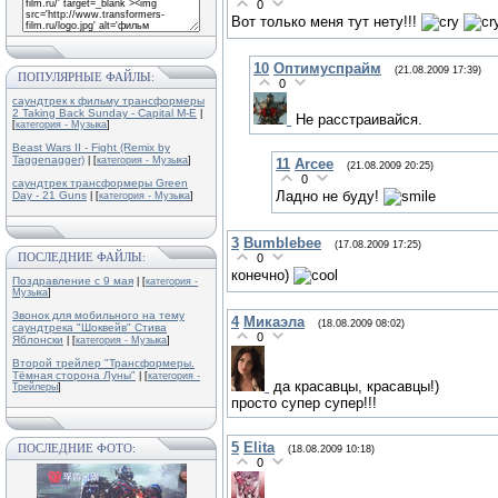
0
Вот только меня тут нету!!!
10
Оптимуспрайм
(21.08.2009 17:39)
ПОПУЛЯРНЫЕ ФАЙЛЫ:
0
саундтрек к фильму трансформеры
2 Taking Back Sunday - Capital M-E
|
Не расстраивайся.
[
категория - Музыка
]
Beast Wars II - Fight (Remix by
Taggenagger)
| [
категория - Музыка
]
11
Arcee
(21.08.2009 20:25)
0
саундтрек трансформеры Green
Ладно не буду!
Day - 21 Guns
| [
категория - Музыка
]
3
Bumblebee
(17.08.2009 17:25)
ПОСЛЕДНИЕ ФАЙЛЫ:
0
конечно)
Поздравление с 9 мая
| [
категория -
Музыка
]
Звонок для мобильного на тему
4
Микаэла
(18.08.2009 08:02)
саундтрека "Шоквейв" Стива
0
Яблонски
| [
категория - Музыка
]
Второй трейлер "Трансформеры.
Тёмная сторона Луны"
| [
категория -
да красавцы, красавцы!)
Трейлеры
]
просто супер супер!!!
5
Elita
ПОСЛЕДНИЕ ФОТО:
(18.08.2009 10:18)
0