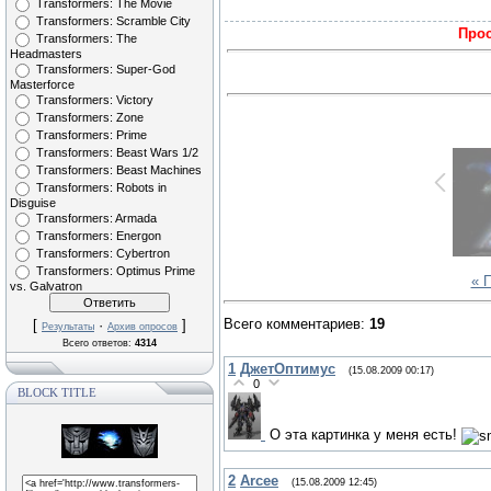
Transformers: The Movie
Transformers: Scramble City
Прос
Transformers: The
Headmasters
Transformers: Super-God
Masterforce
Transformers: Victory
Transformers: Zone
Transformers: Prime
Transformers: Beast Wars 1/2
Transformers: Beast Machines
Transformers: Robots in
Disguise
Transformers: Armada
Transformers: Energon
Transformers: Cybertron
Transformers: Optimus Prime
« 
vs. Galvatron
Всего комментариев
:
19
[
·
]
Результаты
Архив опросов
Всего ответов:
4314
1
ДжетОптимус
(15.08.2009 00:17)
0
BLOCK TITLE
О эта картинка у меня есть!
2
Arcee
(15.08.2009 12:45)