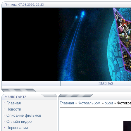
Пятница, 07.08.2026, 22:23
55
ГЛАВНАЯ
МЕНЮ САЙТА
Главная
Главная
»
Фотоальбом
»
обои
» Фотогр
Новости
Описание фильмов
Онлайн-видео
Персоналии