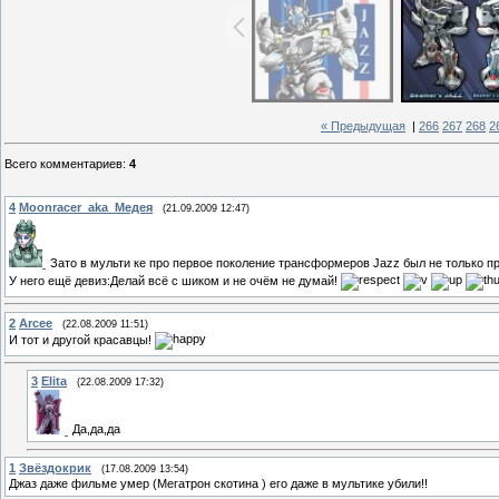
« Предыдущая
|
266
267
268
2
Всего комментариев
:
4
4
Moonracer_aka_Медея
(21.09.2009 12:47)
Зато в мульти ке про первое поколение трансформеров Jazz был не только пр
У него ещё девиз:Делай всё с шиком и не очём не думай!
2
Arcee
(22.08.2009 11:51)
И тот и другой красавцы!
3
Elita
(22.08.2009 17:32)
Да,да,да
1
Звёздокрик
(17.08.2009 13:54)
Джаз даже фильме умер (Мегатрон скотина ) его даже в мультике убили!!