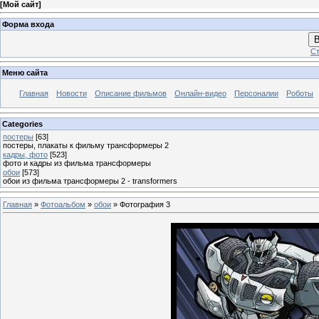
[
Мой сайт
]
Форма входа
В
Ст
Меню сайта
Главная
Новости
Описание фильмов
Онлайн-видео
Персоналии
Роботы
Categories
постеры
[63]
постеры, плакаты к фильму трансформеры 2
кадры, фото
[523]
фото и кадры из фильма трансформеры
обои
[573]
обои из фильма трансформеры 2 - transformers
Главная
»
Фотоальбом
»
обои
» Фотография 3