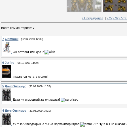
« Предыдущая
|
275
276
277
2
Всего комментариев
:
7
7
Grimlock
(02.04.2010 12:39)
Он автобат или дес ?
6
Jetfire
(08.11.2009 14:00)
и кажется летать может!
5
ДжетОптимус
(30.08.2009 14:32)
Дааа ну и мощный же он зараза!
4
ДжетОптимус
(30.08.2009 14:31)
Ух ты!? Звёздокрик ,а ты чё Вархаммер играл
??? Ну я бы не сказал 