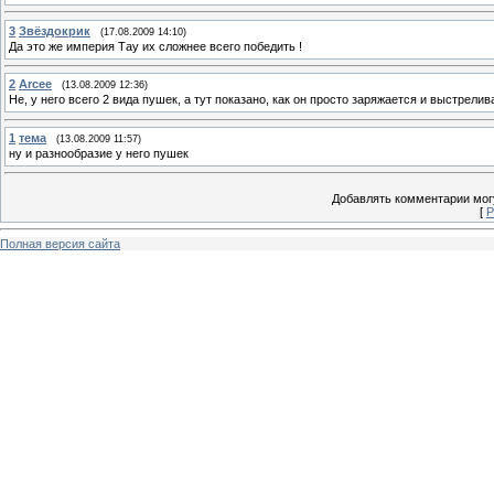
3
Звёздокрик
(17.08.2009 14:10)
Да это же империя Тау их сложнее всего победить !
2
Arcee
(13.08.2009 12:36)
Не, у него всего 2 вида пушек, а тут показано, как он просто заряжается и выстрелив
1
тема
(13.08.2009 11:57)
ну и разнообразие у него пушек
Добавлять комментарии могу
[
Р
Полная версия сайта