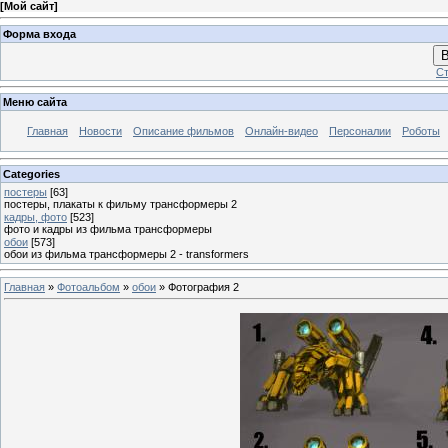
[
Мой сайт
]
Форма входа
В
Ст
Меню сайта
Главная
Новости
Описание фильмов
Онлайн-видео
Персоналии
Роботы
Categories
постеры
[63]
постеры, плакаты к фильму трансформеры 2
кадры, фото
[523]
фото и кадры из фильма трансформеры
обои
[573]
обои из фильма трансформеры 2 - transformers
Главная
»
Фотоальбом
»
обои
» Фотография 2