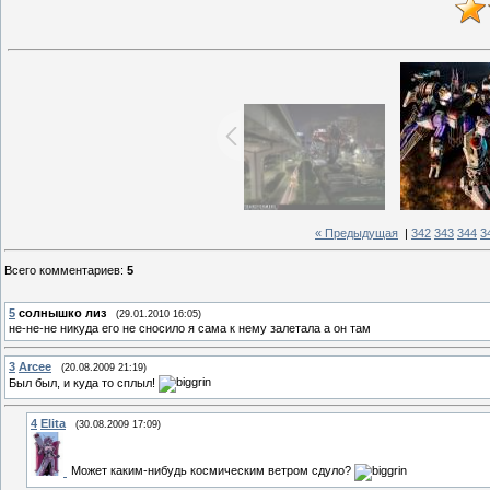
« Предыдущая
|
342
343
344
3
Всего комментариев
:
5
5
солнышко лиз
(29.01.2010 16:05)
не-не-не никуда его не сносило я сама к нему залетала а он там
3
Arcee
(20.08.2009 21:19)
Был был, и куда то сплыл!
4
Elita
(30.08.2009 17:09)
Может каким-нибудь космическим ветром сдуло?