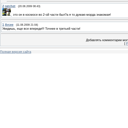
2
ratchet
(20.08.2009 08:43)
это он в космосе во 2-ой части был?а я то думаю морда знакомая!
1
Arcee
(11.08.2009 21:04)
Увидишь, еще все впереди!!! Точнее в третьей части!
Добавлять комментарии могу
[
Р
Полная версия сайта