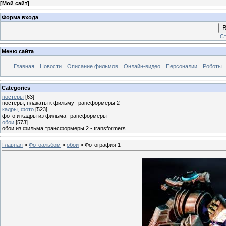
[
Мой сайт
]
Форма входа
В
Ст
Меню сайта
Главная
Новости
Описание фильмов
Онлайн-видео
Персоналии
Роботы
Categories
постеры
[63]
постеры, плакаты к фильму трансформеры 2
кадры, фото
[523]
фото и кадры из фильма трансформеры
обои
[573]
обои из фильма трансформеры 2 - transformers
Главная
»
Фотоальбом
»
обои
» Фотография 1