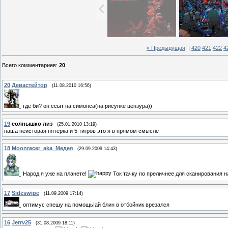
« Предыдущая
|
420
421
422
4
Всего комментариев
:
20
20
Девастейтор
(11.08.2010 16:56)
где би? он ссыт на симонса(на рисунке цензура))
19
солнышко лиз
(25.01.2010 13:19)
наша неистовая пятёрка и 5 тигров это я в прямом смысле
18
Moonracer_aka_Медея
(29.09.2009 14:43)
Народ я уже на планете!
Ток тачку по преличнее для сканирования 
17
Sideswipe
(11.09.2009 17:14)
оптимус спешу на помощь!ай блин в отбойник врезался
16
Jerrv25
(31.08.2009 18:11)