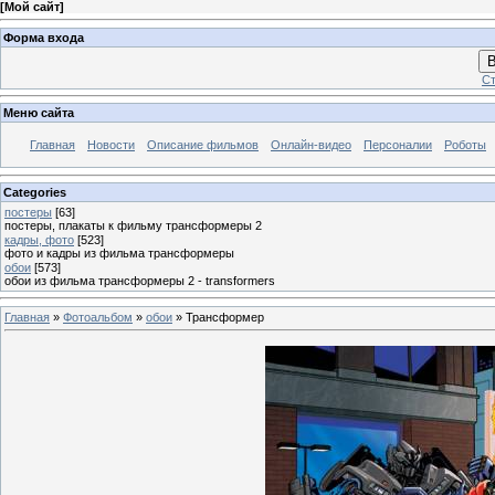
[
Мой сайт
]
Форма входа
В
Ст
Меню сайта
Главная
Новости
Описание фильмов
Онлайн-видео
Персоналии
Роботы
Categories
постеры
[63]
постеры, плакаты к фильму трансформеры 2
кадры, фото
[523]
фото и кадры из фильма трансформеры
обои
[573]
обои из фильма трансформеры 2 - transformers
Главная
»
Фотоальбом
»
обои
» Трансформер