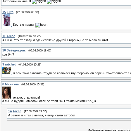
Автоботы ко мне !!!
15
Elita
(22.08.2009 08:32)
Крутые парни!
11
Arcee
(10.08.2009 18:22)
А Би и Ретчет сзади людей стоят (с другой стороны), а то мало ли что!
10
Звёздокрик
(09.08.2009 18:06)
где би ?
9
ratchet
(04.08.2009 15:23)
я вам токо сказала -"судя по количесству феромонов парень хочет спарится 
8
Микаэла
(02.08.2009 15:39)
ахаха, старались!
а ты не будешь смелой, если за тебя ВОТ такие махины???)))
14
Arcee
(17.08.2009 22:57)
А зачем я и так смелая, я ведь сама автобот!
Добавлять комментарии могу