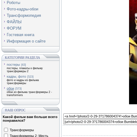
Роботы
Фото-кадры-обои
Трансформопедия
ФАЙЛЫ
ФОРУМ
Гостевая книга
Информация о сайте
КАТЕГОРИИ РАЗДЕЛА
постеры
[63]
постеры, плакаты к фильму
трансформеры 2
кадры, фото
[523]
фото и кадры из фильма
трансформеры
обои
[573]
обои из фильма трансформеры 2 -
transformers
НАШ ОПРОС
Какой фильм вам больше всего
понравился?
Трансформеры
Трансформеры 2: Месть