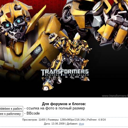
Для форумов и блогов:
- cсылка на фото в полный размер
- BBcode
Просмотров
: 11400 |
Размеры
: 1280x960px/218.1Kb |
Рейтинг
: 4.9/24
Дата
: 13.06.2009 |
Добавил
:
drug