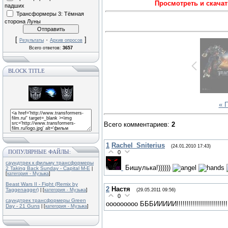
Просмотреть и скачат
падших
Трансформеры 3: Тёмная
сторона Луны
[
·
]
Результаты
Архив опросов
Всего ответов:
3657
BLOCK TITLE
« 
Всего комментариев
:
2
1
Rachel_Sniterius
(24.01.2010 17:43)
ПОПУЛЯРНЫЕ ФАЙЛЫ:
0
саундтрек к фильму трансформеры
Бишулька!))))))
2 Taking Back Sunday - Capital M-E
|
[
категория - Музыка
]
Beast Wars II - Fight (Remix by
2
Настя
Taggenagger)
(29.05.2011 09:56)
| [
категория - Музыка
]
0
саундтрек трансформеры Green
ооооооооо БББИИИИИ!!!!!!!!!!!!!!!!!!!!!!!!!!!!!
Day - 21 Guns
| [
категория - Музыка
]