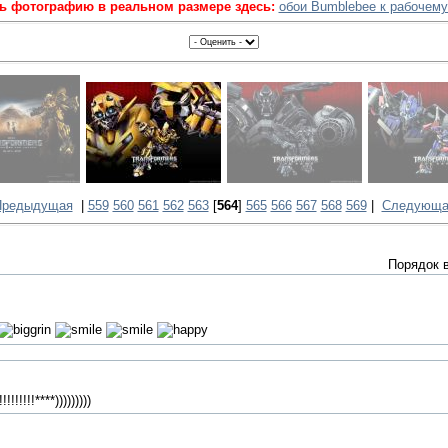
ь фотографию в реальном размере здесь:
обои Bumblebee к рабочем
Предыдущая
|
559
560
561
562
563
[
564
]
565
566
567
568
569
|
Следующа
Порядок 
!!!!!****)))))))))