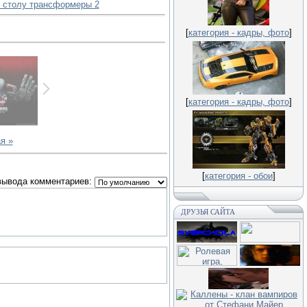
у столу трансформеры 2
[
категория - кадры, фото
]
[
категория - кадры, фото
]
я »
[
категория - обои
]
вывода комментариев:
ДРУЗЬЯ САЙТА