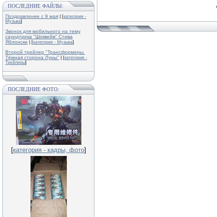
ПОСЛЕДНИЕ ФАЙЛЫ:
Поздравление с 9 мая
| [
категория -
Музыка
]
Звонок для мобильного на тему
саундтрека "Шоквейв" Стива
Яблонски
| [
категория - Музыка
]
Второй трейлер "Трансформеры.
Тёмная сторона Луны"
| [
категория -
Трейлеры
]
ПОСЛЕДНИЕ ФОТО:
[
категория - кадры, фото
]