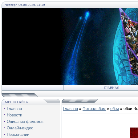
Четверг, 06.08.2026, 11:19
55
ГЛАВНАЯ
МЕНЮ САЙТА
Главная
Главная
»
Фотоальбом
»
обои
» обои Bu
Новости
Описание фильмов
Онлайн-видео
Персоналии