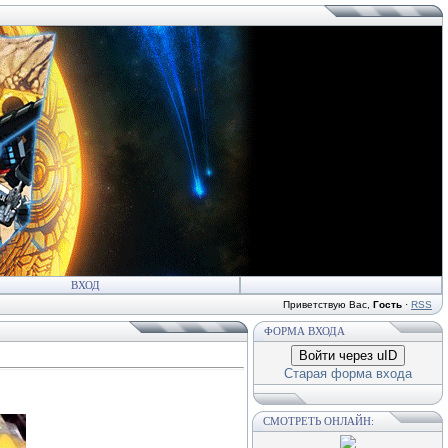
ВХОД
Приветствую Вас
,
Гость
·
RSS
ФОРМА ВХОДА
Войти через uID
Старая форма входа
СМОТРЕТЬ ОНЛАЙН: