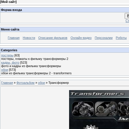
[
Мой сайт
]
Форма входа
В
Ст
Меню сайта
Главная
Новости
Описание фильмов
Онлайн-видео
Персоналии
Роботы
Categories
постеры
[63]
постеры, плакаты к фильму трансформеры 2
кадры, фото
[523]
фото и кадры из фильма трансформеры
обои
[573]
обои из фильма трансформеры 2 - transformers
Главная
»
Фотоальбом
»
обои
» Трансформер