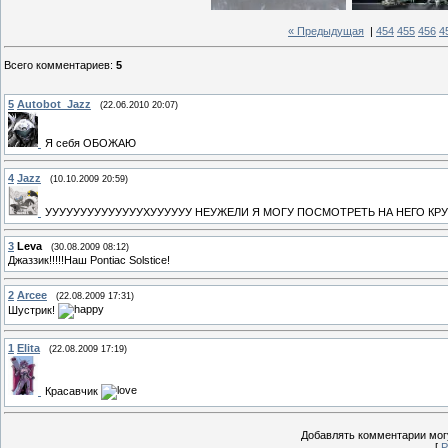
« Предыдущая
|
454
455
456
4
Всего комментариев
:
5
5
Autobot_Jazz
(22.06.2010 20:07)
Я себя ОБОЖАЮ
4
Jazz
(10.10.2009 20:59)
УУУУУУУУУУУУУУХУУУУУУ НЕУЖЕЛИ Я МОГУ ПОСМОТРЕТЬ НА НЕГО К
3
Leva
(30.08.2009 08:12)
Джаззик!!!!!Наш Pontiac Solstice!
2
Arcee
(22.08.2009 17:31)
Шустрик!
1
Elita
(22.08.2009 17:19)
Красавчик
Добавлять комментарии могу
[
Р