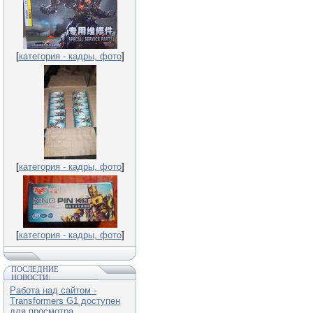
[
категория - кадры, фото
]
[
категория - кадры, фото
]
[
категория - кадры, фото
]
ПОСЛЕДНИЕ
НОВОСТИ:
Работа над сайтом -
Transformers G1 доступен
для просмотра.