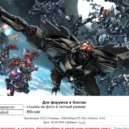
Для форумов и блогов:
- cсылка на фото в полный размер
- BBcode
Просмотров
: 6713 |
Размеры
: 1280x942px/275.7Kb |
Рейтинг
: 3.0/1
Дата
: 30.06.2009 |
Добавил
:
Arcee
мотреть и скачать фотографию в реальном размере здесь:
Трансфо