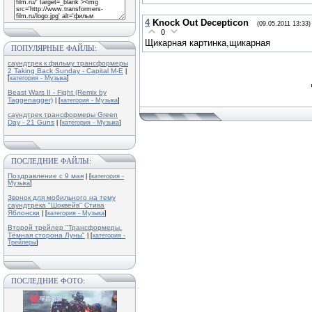
4
Knock Out Decepticon
(09.05.2011 13:33)
0
Щикарная картинка,щикарная
ПОПУЛЯРНЫЕ ФАЙЛЫ:
саундтрек к фильму трансформеры
2 Taking Back Sunday - Capital M-E
|
[
категория - Музыка
]
Beast Wars II - Fight (Remix by
Taggenagger)
| [
категория - Музыка
]
саундтрек трансформеры Green
Day - 21 Guns
| [
категория - Музыка
]
ПОСЛЕДНИЕ ФАЙЛЫ:
Поздравление с 9 мая
| [
категория -
Музыка
]
Звонок для мобильного на тему
саундтрека "Шоквейв" Стива
Яблонски
| [
категория - Музыка
]
Второй трейлер "Трансформеры.
Тёмная сторона Луны"
| [
категория -
Трейлеры
]
ПОСЛЕДНИЕ ФОТО: