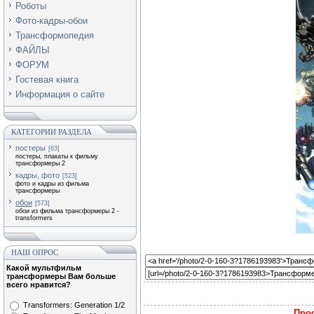
Роботы
Фото-кадры-обои
Трансформопедия
ФАЙЛЫ
ФОРУМ
Гостевая книга
Информация о сайте
КАТЕГОРИИ РАЗДЕЛА
постеры
[63]
постеры, плакаты к фильму
трансформеры 2
кадры, фото
[523]
фото и кадры из фильма
трансформеры
обои
[573]
обои из фильма трансформеры 2 -
transformers
НАШ ОПРОС
Какой мультфильм
трансформеры Вам больше
всего нравится?
Transformers: Generation 1/2
Прос