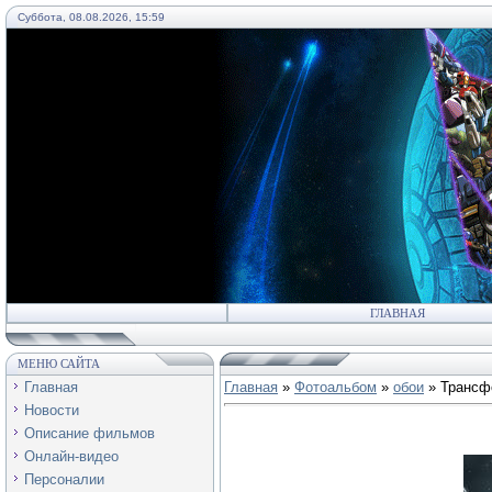
Суббота, 08.08.2026, 15:59
55
ГЛАВНАЯ
МЕНЮ САЙТА
Главная
Главная
»
Фотоальбом
»
обои
» Трансф
Новости
Описание фильмов
Онлайн-видео
Персоналии