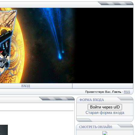
ВХОД
Приветствую Вас
,
Гость
·
RSS
ФОРМА ВХОДА
Войти через uID
Старая форма входа
СМОТРЕТЬ ОНЛАЙН: