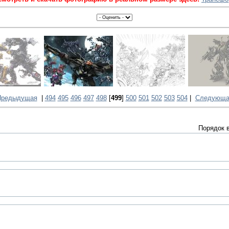
Предыдущая
|
494
495
496
497
498
[
499
]
500
501
502
503
504
|
Следующа
Порядок 