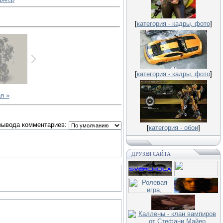
[
категория - кадры, фото
]
[
категория - кадры, фото
]
я »
вывода комментариев:
[
категория - обои
]
ДРУЗЬЯ САЙТА