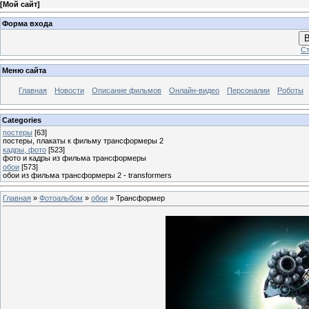
[
Мой сайт
]
Форма входа
В
Ст
Меню сайта
Главная
Новости
Описание фильмов
Онлайн-видео
Персоналии
Роботы
Categories
постеры
[63]
постеры, плакаты к фильму трансформеры 2
кадры, фото
[523]
фото и кадры из фильма трансформеры
обои
[573]
обои из фильма трансформеры 2 - transformers
Главная
»
Фотоальбом
»
обои
» Трансформер