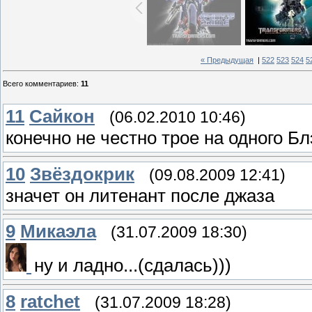
« Предыдущая
|
522
523
524
5
Всего комментариев
:
11
11
Сайкон
(06.02.2010 10:46)
конечно не честно трое на одного Б
10
Звёздокрик
(09.08.2009 12:41)
значет он литенант после джаза
9
Микаэла
(31.07.2009 18:30)
ну и ладно...(сдалась)))
8
ratchet
(31.07.2009 18:28)