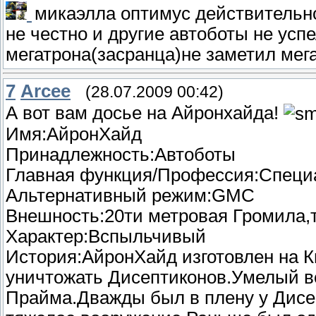
микаэлла оптимус действительно 
не честно и другие автоботы не успе
мегатрона(засранца)не заметил мега
7
Arcee
(28.07.2009 00:42)
А вот вам досье на Айронхайда!
Имя:АйронХайд
Принадлежность:Автоботы
Главная функция/Профессия:Специ
Альтернативный режим:GMC
Внешность:20ти метровая Громила,
Характер:Вспыльчивый
История:АйронХайд изготовлен на Ки
уничтожать Дисептиконов.Умелый 
Прайма.Дважды был в плену у Дисеп