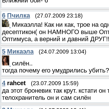
Ближний бой- 6
6
Пчилка
(27.07.2009 23:18)
Микаэлла! Как ни как, трое на о
десептикон( он НАМНОГО выше Опти
Оптимуса, а верний и давний ДРУГ!!
5
Микаэла
(24.07.2009 13:04)
силён..
тогда почему его умудрились убить?
4
rahcet
(23.07.2009 15:59)
да этот броневик так крут. кстати о
телохранитель он и сам силён