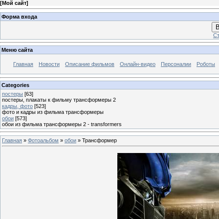
[
Мой сайт
]
Форма входа
В
Ст
Меню сайта
Главная
Новости
Описание фильмов
Онлайн-видео
Персоналии
Роботы
Categories
постеры
[63]
постеры, плакаты к фильму трансформеры 2
кадры, фото
[523]
фото и кадры из фильма трансформеры
обои
[573]
обои из фильма трансформеры 2 - transformers
Главная
»
Фотоальбом
»
обои
» Трансформер