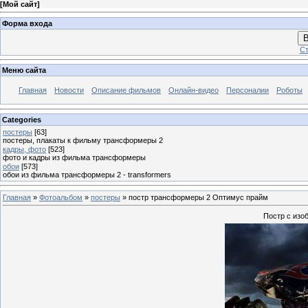
[
Мой сайт
]
Форма входа
В
Ст
Меню сайта
Главная
Новости
Описание фильмов
Онлайн-видео
Персоналии
Роботы
Categories
постеры
[63]
постеры, плакаты к фильму трансформеры 2
кадры, фото
[523]
фото и кадры из фильма трансформеры
обои
[573]
обои из фильма трансформеры 2 - transformers
Главная
»
Фотоальбом
»
постеры
» постр трансформеры 2 Оптимус прайм
Постр с из