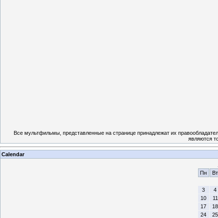
Все мультфильмы, представленные на странице принадлежат их правообладател
являются т
Calendar
Пн
Вт
3
4
10
11
17
18
24
25